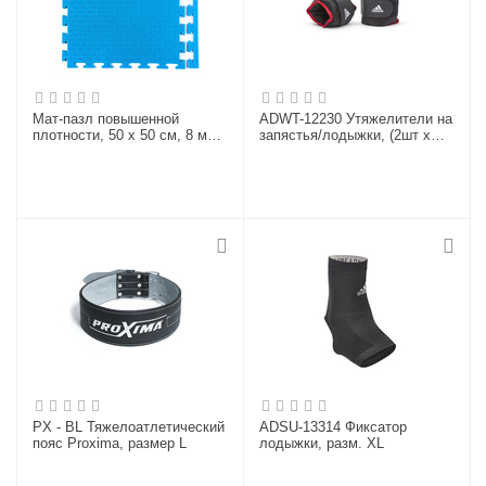
Мат-пазл повышенной
ADWT-12230 Утяжелители на
плотности, 50 х 50 см, 8 мм,
запястья/лодыжки, (2шт х
Цвет синий
2кг) (пара)
PX - BL Тяжелоатлетический
ADSU-13314 Фиксатор
пояс Proximа, размер L
лодыжки, разм. XL