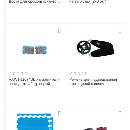
Доска для бросков фитнес-
на запястья (2х0,5кг)
мяча
RAWT-11074BL Утяжелители
Ремень для подвешивания
на лодыжки 1kg, серый-
отягощений к поясу
голубой (пара)