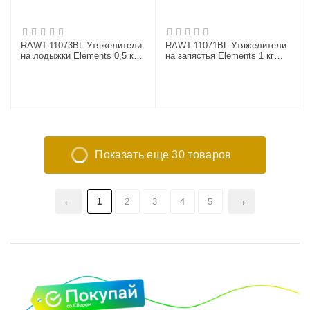
RAWT-11073BL Утяжелители
RAWT-11071BL Утяжелители
на лодыжки Elements 0,5 кг
на запястья Elements 1 кг
серо-голубые (пара)
синие (пара)
Показать еще 30 товаров
1
2
3
4
5