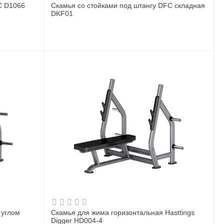
C D1066
Скамья со стойками под штангу DFC складная
DKF01
 углом
Скамья для жима горизонтальная Hasttings
Digger HD004-4