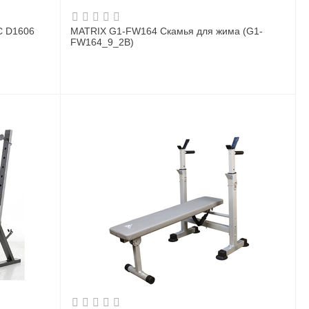
C D1606
MATRIX G1-FW164 Cкамья для жима (G1-
FW164_9_2B)