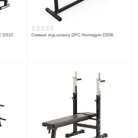
C D310
Скамья под штангу DFC Homegym D306