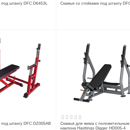
и под штангу DFC D6453L
Скамья со стойками под штангу DF
и под штангу DFC DZ005AB
Скамья для жима с положительным
наклона Hasttings Digger HD005-4