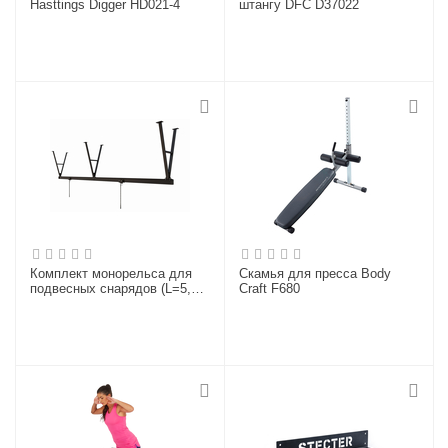
Hasttings Digger HD021-4
штангу DFC D37022
Комплект монорельса для
Скамья для пресса Body
подвесных снарядов (L=5,94
Craft F680
метров) с кронштейнами
H=1200 мм