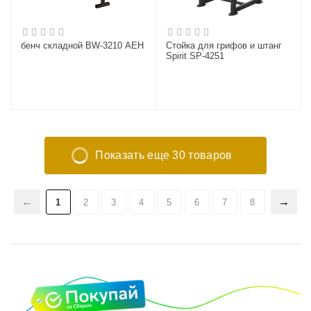
бенч складной BW-3210 АЕН
Стойка для грифов и штанг
Spirit SP-4251
Показать еще 30 товаров
1
2
3
4
5
6
7
8