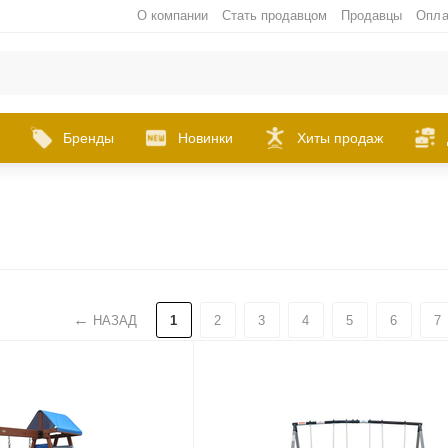
О компании
Стать продавцом
Продавцы
Опла
Бренды
Новинки
Хиты продаж
НАЗАД
1
2
3
4
5
6
7