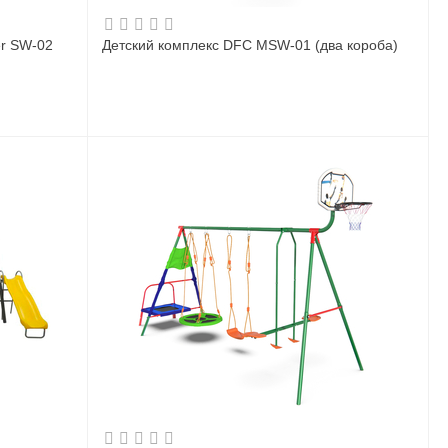
er SW-02
Детский комплекс DFC MSW-01 (два короба)