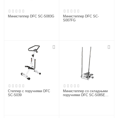
Министеппер DFC SC-S083G
Министеппер DFC SC-
S007FG
Степпер с поручнями DFC
Министеппер со складными
SC-S039
поручнями DFC SC-S085EG
поворотный