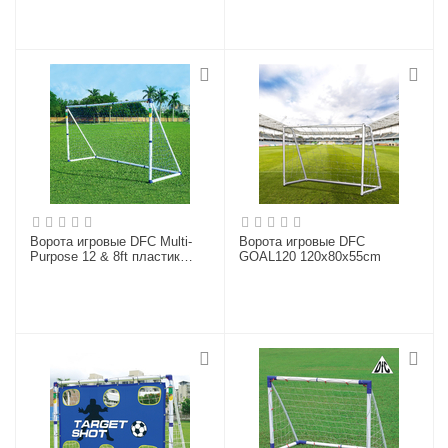
Ворота игровые DFC Multi-
Ворота игровые DFC
Purpose 12 & 8ft пластик
GOAL120 120x80x55cm
GOAL7366A1