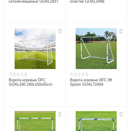
сеткой-мишенью GOAL183T
пластик GOAL244B
Ворота игровые DFC
Ворота игровые DFC 8ft
GOAL240 240x150x65cm
Sports GOAL7244A