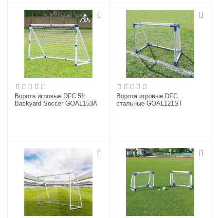
Ворота игровые DFC 5ft
Ворота игровые DFC
Backyard Soccer GOAL153A
стальные GOAL121ST