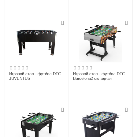
Игровой стол - футбол DFC
Игровой стол - футбол DFC
JUVENTUS
Barcelona2 складная