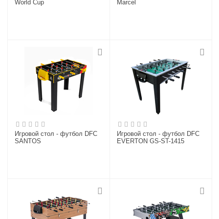
World Cup
Marcel
Игровой стол - футбол DFC
Игровой стол - футбол DFC
SANTOS
EVERTON GS-ST-1415