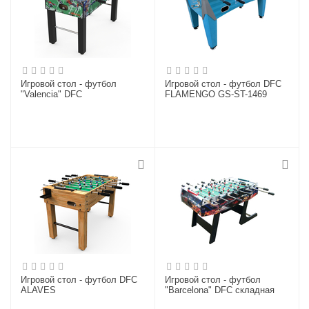
Игровой стол - футбол
Игровой стол - футбол DFC
"Valencia" DFC
FLAMENGO GS-ST-1469
Игровой стол - футбол DFC
Игровой стол - футбол
ALAVES
"Barcelona" DFC складная