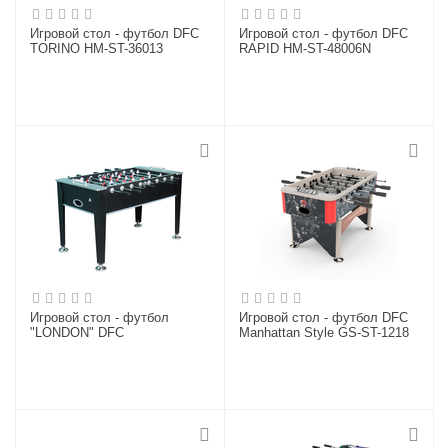
Игровой стол - футбол DFC
Игровой стол - футбол DFC
TORINO HM-ST-36013
RAPID HM-ST-48006N
Игровой стол - футбол
Игровой стол - футбол DFC
"LONDON" DFC
Manhattan Style GS-ST-1218