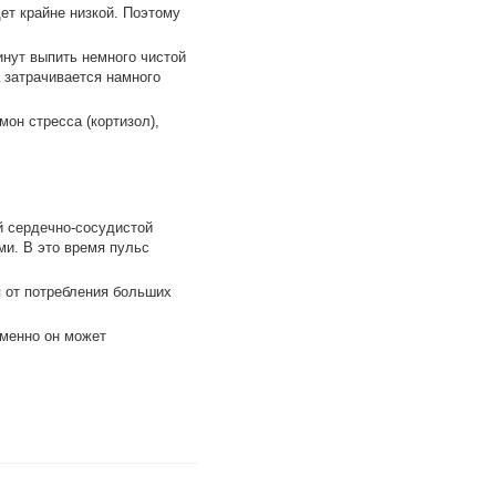
дет крайне низкой. Поэтому
инут выпить немного чистой
 затрачивается намного
мон стресса (кортизол),
й сердечно-сосудистой
ми. В это время пульс
я от потребления больших
Именно он может