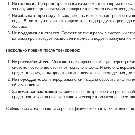
Не голодать
. Во время тренировки из-за нехватки энергии в орг
за пару часов до необходимо подкрепиться сложными углеводами
Не забывать про воду
. В среднем час интенсивной тренировки в
воды. Если телу не хватает жидкости, вывод продуктов распада 
больше.
Не поддаваться стрессу
. Эффект от тренировок в состоянии стр
который препятствует расщеплению жира и ведет к разрушению 
Несколько правил после тренировок:
Не расслабляйтесь.
Мышцам необходимо время для перестройки. 
системе постепенно отойти от недавнего шока. Иначе она пережи
придет в норму, а вы предотвратите возможные последствия для 
Не переедайте
.Если перед вами стоит задача сбросить лишний ве
объемов пищи.
Заниматься растяжкой
. Стрейчинг после тренировки просто не
предотвратить дальнейшие травмы и ускорить мышечное восстан
Соблюдение этих правил и хорошие физические нагрузки отлично
по