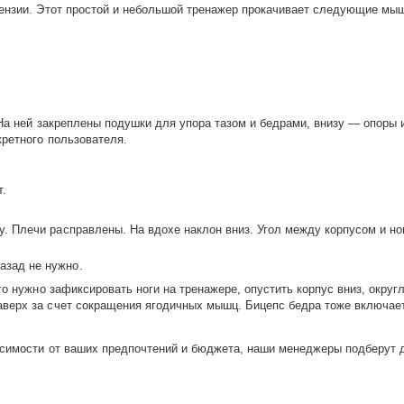
тензии. Этот простой и небольшой тренажер прокачивает следующие мы
 На ней закреплены подушки для упора тазом и бедрами, внизу — опоры 
кретного пользователя.
т.
ву. Плечи расправлены. На вдохе наклон вниз. Угол между корпусом и н
азад не нужно.
о нужно зафиксировать ноги на тренажере, опустить корпус вниз, округл
верх за счет сокращения ягодичных мышц. Бицепс бедра тоже включает
исимости от ваших предпочтений и бюджета, наши менеджеры подберут 