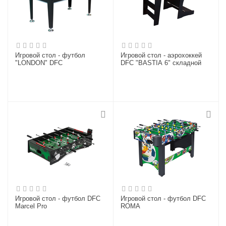
Игровой стол - футбол
Игровой стол - аэрохоккей
"LONDON" DFC
DFC "BASTIA 6" складной
Игровой стол - футбол DFC
Игровой стол - футбол DFC
Marcel Pro
ROMA