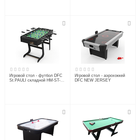
Игровой стол - футбол DFC
Игровой стол - аэрохоккей
St.PAULI складной HM-ST-
DFC NEW JERSEY
48301