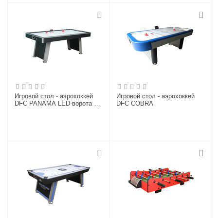
Игровой стол - аэрохоккей
Игровой стол - аэрохоккей
DFC PANAMA LED-ворота и
DFC COBRA
шайба