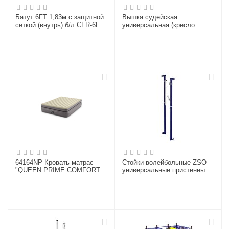
Батут 6FT 1,83м с защитной
Вышка судейская
сеткой (внутрь) б/л CFR-6FT-
универсальная (кресло
3
пластик), ZSO
64164NP Кровать-матрас
Стойки волейбольные ZSO
"QUEEN PRIME COMFORT
универсальные пристенные
ELEVATED AIRBED WITH
с механизмом натяжения
FIBER-TECH
троса
BIP",203х152х51,эл/н220V