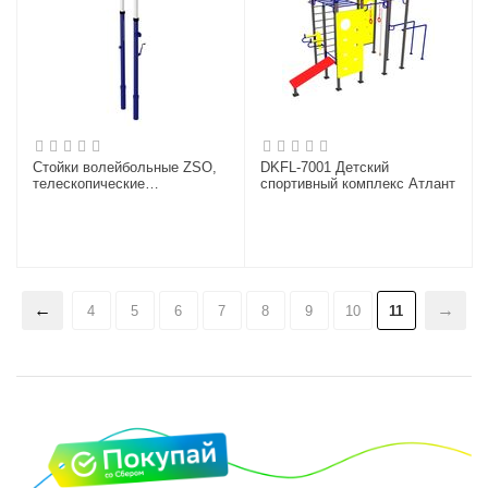
Стойки волейбольные ZSO,
DKFL-7001 Детский
телескопические
спортивный комплекс Атлант
окрашенные под стакан
4
5
6
7
8
9
10
11