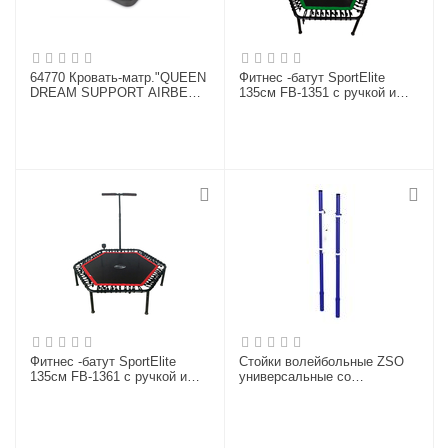
64770 Кровать-матр."QUEEN
Фитнес -батут SportElite
DREAM SUPPORT AIRBED
135см FB-1351 с ручкой и
WITH FIBER-TECH BIP",эл/
компьютером
н220V,203х152х46
Фитнес -батут SportElite
Стойки волейбольные ZSO
135см FB-1361 с ручкой и
универсальные со
компьютером
стаканами, крышками и
механизмом натяжения
троса