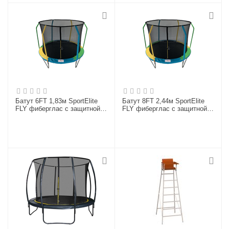
Батут 6FT 1,83м SportElite
Батут 8FT 2,44м SportElite
FLY фиберглас с защитной
FLY фиберглас с защитной
сеткой внутрь FR-60-6FT
сеткой внутрь FR-60-8FT