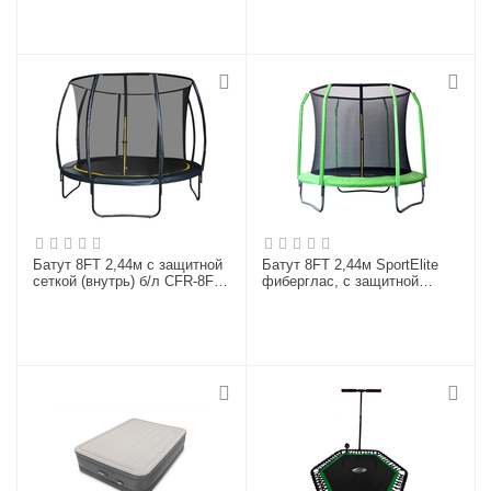
GB30201-6 FT
Батут 8FT 2,44м с защитной
Батут 8FT 2,44м SportElite
сеткой (внутрь) б/л CFR-8FT-
фиберглас, с защитной
3
сеткой внутрь, салатовый,
GB30201-8 FT