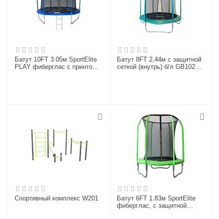
Батут 10FT 3.05м SportElite
Батут 8FT 2,44м с защитной
PLAY фиберглас с принтом,
сеткой (внутрь) б/л GB10201-
защитной сеткой внутрь, с
8FT
лестницей FR-80-10FT
Спортивный комплекс W201
Батут 6FT 1.83м SportElite
фиберглас, с защитной
сеткой внутрь, салатовый,