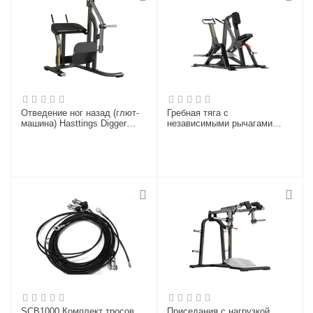
Отведение ног назад (глют-
Гребная тяга с
машина) Hasttings Digger
независимыми рычагами
HD007-2
Hasttings Digger HD005-5
SCB1000 Комплект тросов
Приседания с нагрузкой