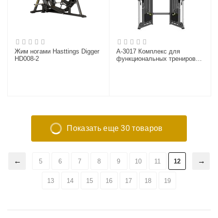
Жим ногами Hasttings Digger
A-3017 Комплекс для
HD008-2
функциональных тренировок
(FTS Glide). Стек 2x100 кг.
Показать еще 30 товаров
5
6
7
8
9
10
11
12
13
14
15
16
17
18
19