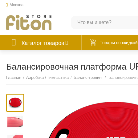
Москва
Каталог товаров
Товары со скидкой
Балансировочная платформа U
Главная
/
Аэробика / Гимнастика
/
Баланс-тренинг
/
Балансировочн