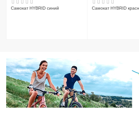
Самокат HYBRID синий
Самокат HYBRID крас