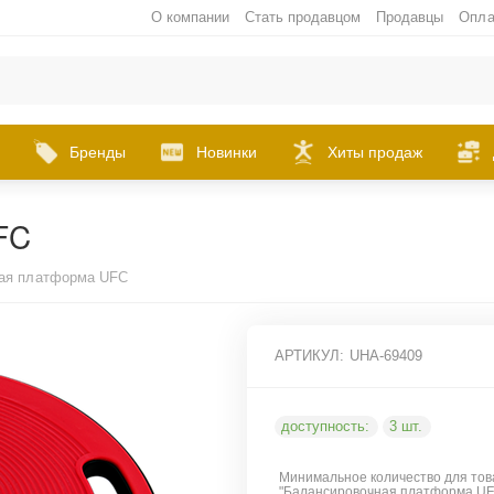
О компании
Стать продавцом
Продавцы
Опла
Бренды
Новинки
Хиты продаж
FC
ая платформа UFC
АРТИКУЛ:
UHA-69409
доступность:
3 шт.
Минимальное количество для тов
"Балансировочная платформа U