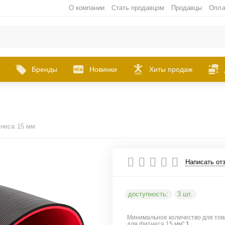
О компании
Стать продавцом
Продавцы
Опла
Бренды
Новинки
Хиты продаж
тнеса 15 мм
Написать от
доступность:
3 шт.
Минимальное количество для тов
для фитнеса 15 мм"
1
.