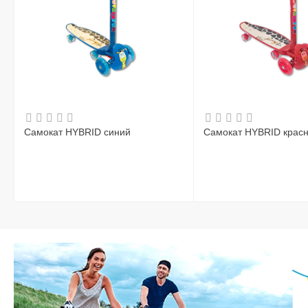
Самокат HYBRID синий
Самокат HYBRID крас