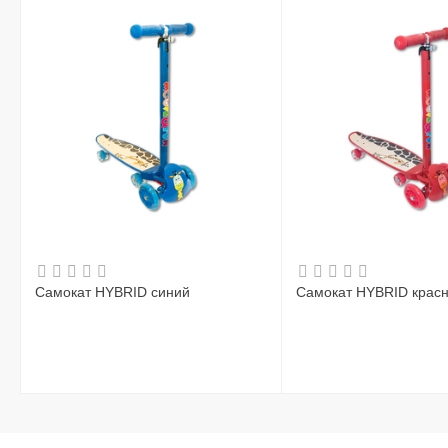
Самокат HYBRID синий
Самокат HYBRID крас