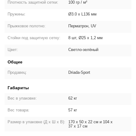
Плотность защитной сетки:
100 гр / м²
Пружины:
Ø3.0 х L136 мм
Прыжковое полотно:
Перматрон, UV
Стойки под защитную сетку:
8 шт, Ø25 х 1,2 мм
Цвет:
Светло-зелёный
Общие
Продавец:
Driada-Sport
Габариты
Вес в упаковке:
62 кг
Вес товара:
57 кг
Размер в упаковке (Д х Ш х В):
170 х 50 х 22 см и 104 х
37 х 17 см