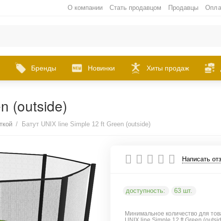
О компании
Стать продавцом
Продавцы
Опла
Бренды
Новинки
Хиты продаж
n (outside)
ткой
/
Батут UNIX line Simple 12 ft Green (outside)
Написать от
доступность:
63 шт.
Минимальное количество для тов
UNIX line Simple 12 ft Green (outsi