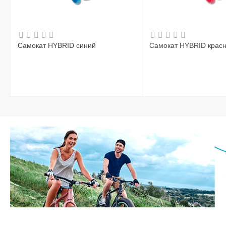
Самокат HYBRID синий
Самокат HYBRID крас