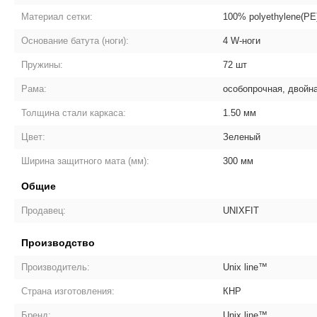
Материал сетки:
100% polyethylene(PE
Основание батута (ноги):
4 W-ноги
Пружины:
72 шт
Рама:
особопрочная, двойн
Толщина стали каркаса:
1.50 мм
Цвет:
Зеленый
Ширина защитного мата (мм):
300 мм
Общие
Продавец:
UNIXFIT
Производство
Производитель:
Unix line™
Страна изготовления:
КНР
Бренд:
Unix line™