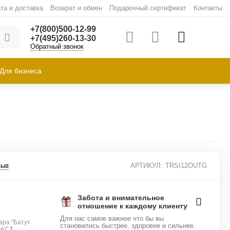
та и доставка
Возврат и обмен
Подарочный сертификат
Контакты
+7(800)500-12-99
+7(495)260-13-30
Обратный звонок
Для бизнеса
зыв
АРТИКУЛ:
TRSI12OUTG
Забота и внимательное
отношение к каждому клиенту
Для нас самое важное что бы вы
ара "Батут
становились быстрее, здоровее и сильнее.
de)"
1
.