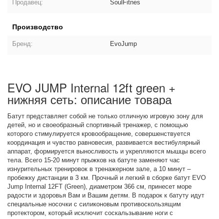
Продавец:
SoulFitnes
Производство
Бренд:
EvoJump
EVO JUMP Internal 12ft green +
нижняя сеть: описание товара
Батут представляет собой не только отличную игровую зону для
детей, но и своеобразный спортивный тренажер, с помощью
которого стимулируется кровообращение, совершенствуется
координация и чувство равновесия, развивается вестибулярный
аппарат, формируется выносливость и укрепляются мышцы всего
тела. Всего 15-20 минут прыжков на батуте заменяют час
изнурительных тренировок в тренажерном зале, а 10 минут –
пробежку дистанции в 3 км. Прочный и легкий в сборке батут EVO
Jump Internal 12FT (Green), диаметром 366 см, принесет море
радости и здоровья Вам и Вашим детям. В подарок к батуту идут
специальные носочки с силиконовым противоскользящим
протектором, который исключит соскальзывание ноги с