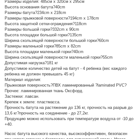
Размеры изделия: 485cм x 320cм x 295cм
Высота основания батута?40cm
Размеры батута?234cm x 218cm
Размеры прыжковой поверхности?194cm x 178cm
Высота защитной сетки-ограждения?118cm
Размеры большой горки?332cm x 90cm
Высота площадки большой горки?135cm
Ширина скользящей поверхности большой горки?60cm
Размеры маленькой горки?85cm x 82cm
Высота площадки маленькой горки?40cm
Ширина скользящей поверхности маленькой горки?55cm
Допустимая нагрузка?181 кг
Допустимое количество детей на батут - 4 ребенка (вес каждого
ребенка не должен превышать 45 кг)
Материал изделия:
Прыжковая поверхность?ПВХ ламинированный ?laminated PVC?
Прочее: ламинированная ткань Оксфорд.
Застежки: лавсан.
Крепеж к земле: пластмасса.
Прочность батута на растяжение до 136 кг, прочность на разрыв до
13,6 кг?прочность на соединение - до 27,2кг.
Продукцию можно использовать при температуре воздуха от -10 до
+40.
Насос батута высокого качества, высокоэффективен, безопасен