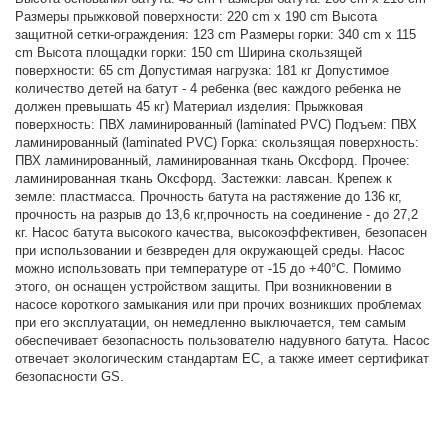
Размеры прыжковой поверхности: 220 cm x 190 cm Высота
защитной сетки-ограждения: 123 cm Размеры горки: 340 cm x 115
cm Высота площадки горки: 150 cm Ширина скользящей
поверхности: 65 cm Допустимая нагрузка: 181 кг Допустимое
количество детей на батут - 4 ребенка (вес каждого ребенка не
должен превышать 45 кг) Материал изделия: Прыжковая
поверхность: ПВХ ламинированный (laminated PVC) Подъем: ПВХ
ламинированный (laminated PVC) Горка: скользящая поверхность:
ПВХ ламинированный, ламинированная ткань Оксфорд. Прочее:
ламинированная ткань Оксфорд. Застежки: лавсан. Крепеж к
земле: пластмасса. Прочность батута на растяжение до 136 кг,
прочность на разрыв до 13,6 кг,прочность на соединение - до 27,2
кг. Насос батута высокого качества, высокоэффективен, безопасен
при использовании и безвреден для окружающей среды. Насос
можно использовать при температуре от -15 до +40°C. Помимо
этого, он оснащен устройством защиты. При возникновении в
насосе короткого замыкания или при прочих возникших проблемах
при его эксплуатации, он немедленно выключается, тем самым
обеспечивает безопасность пользователю надувного батута. Насос
отвечает экологическим стандартам ЕС, а также имеет сертификат
безопасности GS.