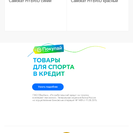
Самокат HYBRID синий
Самокат HYBRID красный