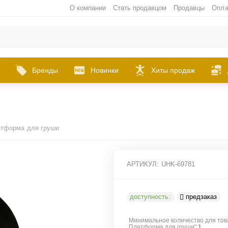
О компании
Стать продавцом
Продавцы
Опла
Бренды
Новинки
Хиты продаж
тформа для груши
АРТИКУЛ:
UHK-69781
доступность:
предзаказ
Минимальное количество для тов
Платформа для груши"
1
.