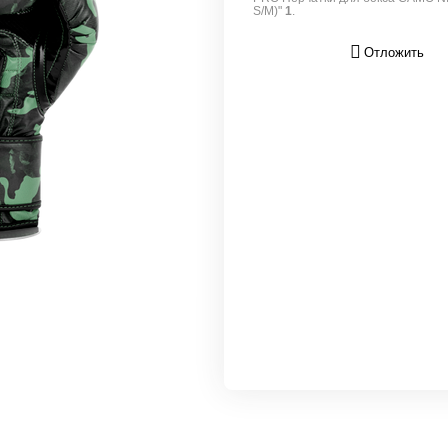
S/M)"
1
.
Отложить