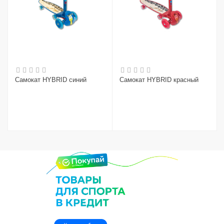
Самокат HYBRID синий
Самокат HYBRID красный