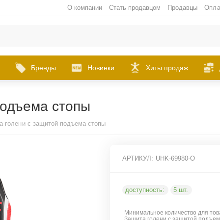
О компании
Стать продавцом
Продавцы
Опла
Бренды
Новинки
Хиты продаж
подъема стопы
 голени с защитой подъема стопы
АРТИКУЛ:
UHK-69980-O
доступность:
5 шт.
Минимальное количество для тов
Защита голени с защитой подъе