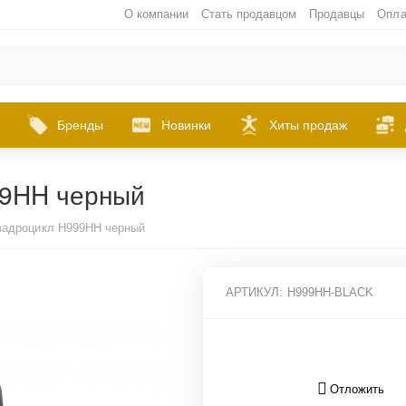
О компании
Стать продавцом
Продавцы
Опла
Бренды
Новинки
Хиты продаж
99HH черный
вадроцикл H999HH черный
АРТИКУЛ:
H999HH-BLACK
Отложить