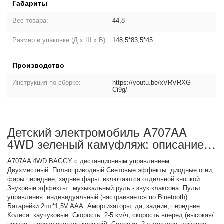
Габариты
Вес товара:
44,8
Размер в упаковке (Д х Ш х В):
148,5*83,5*45
Производство
Инструкция по сборке:
https://youtu.be/xVRVRXG
Ci9g/
Детский электромобиль A707AA
4WD зеленый камуфляж: описание
товара
A707AA 4WD BAGGY с дистанционным управлением.
Двухместный. Полноприводный Световые эффекты: диодные огни,
фары передние, задние фары. включаются отдельной кнопкой .
Звуковые эффекты: музыкальный руль - звук клаксона. Пульт
управления: индивидуальный (настраивается по Bluetooth)
Батарейки 2шт*1,5V AAA. Амортизаторы: да, задние, передние.
Колеса: каучуковые. Скорость: 2-5 км/ч, скорость вперед (высокая/