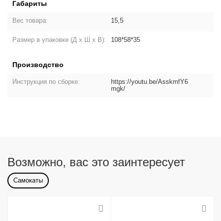
Габариты
Вес товара:
15,5
Размер в упаковке (Д х Ш х В):
108*58*35
Производство
Инструкция по сборке:
https://youtu.be/AsskmfY6
mgk/
Возможно, вас это заинтересует
Самокаты