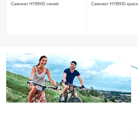
Самокат HYBRID синий
Самокат HYBRID крас