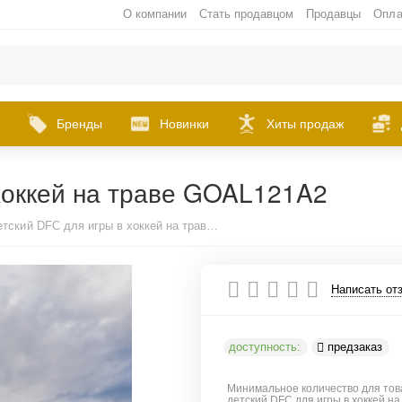
О компании
Стать продавцом
Продавцы
Опла
Бренды
Новинки
Хиты продаж
хоккей на траве GOAL121A2
Набор детский DFC для игры в хоккей на траве GOAL121A2
Написать от
доступность:
предзаказ
Минимальное количество для тов
детский DFC для игры в хоккей на