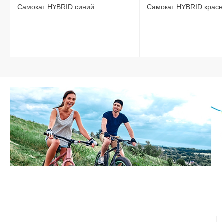
Самокат HYBRID синий
Самокат HYBRID крас