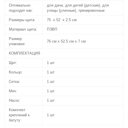
Оптимально
для дачи, для детей (детские), для
подходит как:
улицы (уличные), тренировочные
Размеры щита:
75 х 52 х 2.5 см
Материал щита:
ПЭВП
Размер
76 см х 52.5 см х 7 см
упаковки:
КОМПЛЕКТАЦИЯ
Щит:
1 шт
Кольцо:
1 шт
Сетка:
1 шт
Мяч:
1 шт
Насос:
1 шт
Комплект
креплений к
1 шт
батуту: