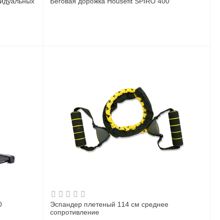
видуальных
Беговая дорожка Housefit SPIRO 400
0
Эспандер плетеный 114 см среднее
сопротивление