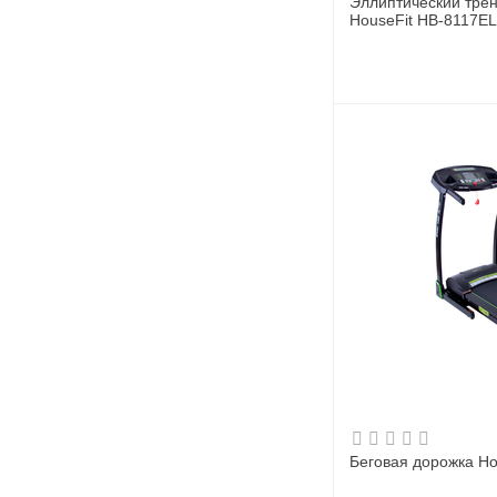
Эллиптический тре
HouseFit HB-8117E
Беговая дорожка Ho