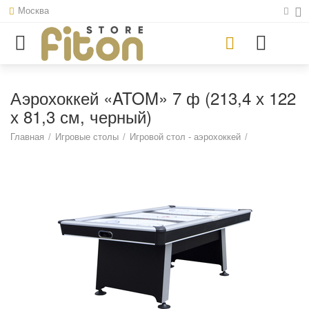
Москва
Аэрохоккей «ATOM» 7 ф (213,4 х 122
х 81,3 см, черный)
Главная
/
Игровые столы
/
Игровой стол - аэрохоккей
/