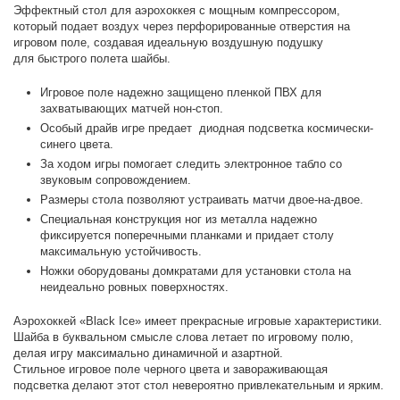
Эффектный стол для аэрохоккея с мощным компрессором,
который подает воздух через перфорированные отверстия на
игровом поле, создавая идеальную воздушную подушку
для быстрого полета шайбы.
Игровое поле надежно защищено пленкой ПВХ для
захватывающих матчей нон-стоп.
Особый драйв игре предает диодная подсветка космически-
синего цвета.
За ходом игры помогает следить электронное табло со
звуковым сопровождением.
Размеры стола позволяют устраивать матчи двое-на-двое.
Специальная конструкция ног из металла надежно
фиксируется поперечными планками и придает столу
максимальную устойчивость.
Ножки оборудованы домкратами для установки стола на
неидеально ровных поверхностях.
Аэрохоккей «Black Ice» имеет прекрасные игровые характеристики.
Шайба в буквальном смысле слова летает по игровому полю,
делая игру максимально динамичной и азартной.
Стильное игровое поле черного цвета и завораживающая
подсветка делают этот стол невероятно привлекательным и ярким.