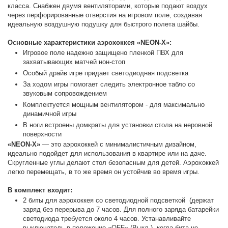
класса. Снабжен двумя вентиляторами, которые подают воздух
через перфорированные отверстия на игровом поле, создавая
идеальную воздушную подушку для быстрого полета шайбы.
Основные характеристики аэрохоккея «NEON-X»:
Игровое поле надежно защищено пленкой ПВХ для
захватывающих матчей нон-стоп
Особый драйв игре придает светодиодная подсветка
За ходом игры помогает следить электронное табло со
звуковым сопровождением
Комплектуется мощным вентилятором - для максимально
динамичной игры
В ноги встроены домкраты для установки стола на неровной
поверхности
«NEON-X»
— это аэрохоккей с минималистичным дизайном,
идеально подойдет для использования в квартире или на даче.
Скругленные углы делают стол безопасным для детей. Аэрохоккей
легко перемещать, в то же время он устойчив во время игры.
В комплект входит:
2 биты для аэрохоккея со светодиодной подсветкой (держат
заряд без перерыва до 7 часов. Для полного заряда батарейки
светодиода требуется около 4 часов. Устанавливайте
выключатель в положение «OFF» (Выкл.), когда бита не