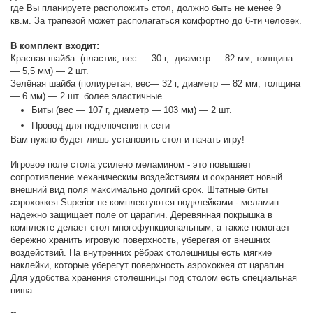
где Вы планируете расположить стол, должно быть не менее 9
кв.м. За трапезой может располагаться комфортно до 6-ти человек.
В комплект входит:
Красная шайба (пластик, вес — 30 г, диаметр — 82 мм, толщина
— 5,5 мм) — 2 шт.
Зелёная шайба (полиуретан, вес— 32 г, диаметр — 82 мм, толщина
— 6 мм) — 2 шт. более эластичные
Биты (вес — 107 г, диаметр — 103 мм) — 2 шт.
Провод для подключения к сети
Вам нужно будет лишь установить стол и начать игру!
Игровое поле стола усилено меламином - это повышает
сопротивление механическим воздействиям и сохраняет новый
внешний вид поля максимально долгий срок. Штатные биты
аэрохоккея Superior не комплектуются подклейками - меламин
надежно защищает поле от царапин. Деревянная покрышка в
комплекте делает стол многофункциональным, а также помогает
бережно хранить игровую поверхность, уберегая от внешних
воздействий. На внутренних рёбрах столешницы есть мягкие
наклейки, которые уберегут поверхность аэрохоккея от царапин.
Для удобства хранения столешницы под столом есть специальная
ниша.