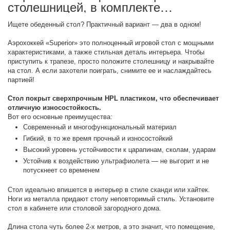
столешницей, в комплекте
аксессуары (221 x 120 x 82
Ищете обеденный стол? Практичный вариант — два в одном!
см,мореный дуб): описание товара
Аэрохоккей «Superior» это полноценный игровой стол с мощными
характеристиками, а также стильная деталь интерьера. Чтобы
приступить к трапезе, просто положите столешницу и накрывайте
на стол. А если захотели поиграть, снимите ее и наслаждайтесь
партией!
Стол покрыт сверхпрочным HPL пластиком, что обеспечивает
отличную износостойкость.
Вот его основные преимущества:
Современный и многофункциональный материал
Гибкий, в то же время прочный и износостойкий
Высокий уровень устойчивости к царапинам, сколам, ударам
Устойчив к воздействию ультрафиолета — не выгорит и не
потускнеет со временем
Стол идеально впишется в интерьер в стиле сканди или хайтек.
Ноги из металла придают столу неповторимый стиль. Установите
стол в кабинете или столовой загородного дома.
Длина стола чуть более 2-х метров, а это значит, что помещение,