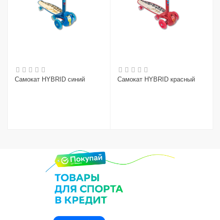
Самокат HYBRID синий
Самокат HYBRID красный