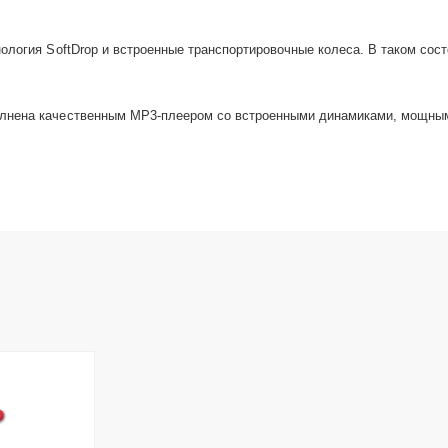
ология SoftDrop и встроенные транспортировочные колеса. В таком сос
олнена качественным MP3-плеером со встроенными динамиками, мощным