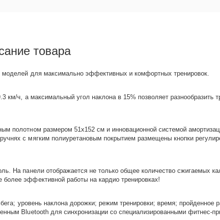
сание товара
ых моделей для максимально эффективных и комфортных тренировок.
.3 км/ч, а максимальный угол наклона в 15% позволяет разнообразить 
ым полотном размером 51x152 см и инновационной системой амортизаци
ручнях с мягким полиуретановым покрытием размещены кнопки регулиро
ль. На панели отображается не только общее количество сжигаемых кал
 более эффективной работы на кардио тренировках!
ь бега; уровень наклона дорожки; режим тренировки; время; пройденное
енным Bluetooth для синхронизации со специализированными фитнес-пр