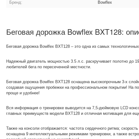
Бренд:
Bowflex
Беговая дорожка Bowflex BXT128: опи
Беговая дорожка Bowlfex BXT128 – это одна из самых технологичн
Надежный двигатель мощностью 3.5 л.с. раскручивает полотно до 19
любителей бега по пересеченной местности.
Беговая дорожка Bowlfex BXT128 оснащена высокопрочным 3-х слойн
создавая ощущения пробежки на профессиональном покрытии! На по
проще и удобнее!
Вся информация о тренировке выводится на 7,5-дюймовую LCD консо
главных преимуществ модели BXT128 и отличная мотивация для еще
Также на консоли отображается: частота сердечного ритма; скорост
оснащена 9 интеллектуальными режимами тренировки, а также встро