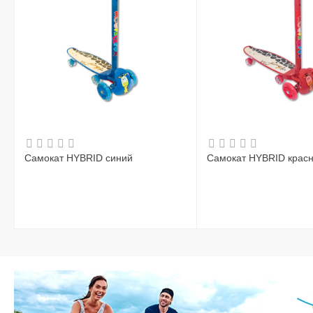
Самокат HYBRID синий
Самокат HYBRID крас