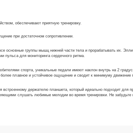
ством, обеспечивают приятную тренировку.
ущение при достаточном сопротивлении.
 все основные группы мышц нижней части тела и прорабатывать их. Элл
ми пульса для мониторинга сердечного ритма.
бителями спорта, уникальные педали имеют наклон внутрь на 2 градус
 более плавное и устойчивое ощущение и сводит к минимуму движение п
аря встроенному держателю планшета, который идеально подходит для 
воляющими слушать любимые мелодии во время тренировки. Не забудьте