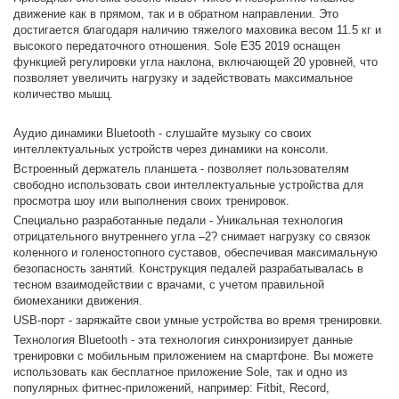
движение как в прямом, так и в обратном направлении. Это
достигается благодаря наличию тяжелого маховика весом 11.5 кг и
высокого передаточного отношения. Sole E35 2019 оснащен
функцией регулировки угла наклона, включающей 20 уровней, что
позволяет увеличить нагрузку и задействовать максимальное
количество мышц.
Аудио динамики Bluetooth - слушайте музыку со своих
интеллектуальных устройств через динамики на консоли.
Встроенный держатель планшета - позволяет пользователям
свободно использовать свои интеллектуальные устройства для
просмотра шоу или выполнения своих тренировок.
Специально разработанные педали - Уникальная технология
отрицательного внутреннего угла –2? снимает нагрузку со связок
коленного и голеностопного суставов, обеспечивая максимальную
безопасность занятий. Конструкция педалей разрабатывалась в
тесном взаимодействии с врачами, с учетом правильной
биомеханики движения.
USB-порт - заряжайте свои умные устройства во время тренировки.
Технология Bluetooth - эта технология синхронизирует данные
тренировки с мобильным приложением на смартфоне. Вы можете
использовать как бесплатное приложение Sole, так и одно из
популярных фитнес-приложений, например: Fitbit, Record,