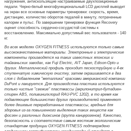
нагружения, антискользящие настраиваемые двухпозиционные
педали. Черно-белый многофункциональный LCD дисплей выводит
на экран все основные параметры тренировки: скорость, время,
дистанцию, количество оборотов педалей в минуту, потраченные
калории и пульс. По завершении тренировки функция Recovery
оценит способность сердечно-сосудистой системы к
восстановлению. Максимально допустимый вес пользователя - 140
кг.
Во всех моделях OXYGEN FITNESS используются только самые
высококачественные материалы. Электронные и электрические
компоненты производятся на таких известных японских и
тайваньских заводах, как Fuji Electric, AIT Japan, Edison-Opto и
других. Металлический профиль проходит пескоструйную и 4-ех
ступенчатую химическую очистку, затем окрашивается в два
слоя с добавлением "металлика" красками американской компании
DuPont и лакируется. Для производства пластика используются
только чистые "свежие" пластмассы (акрилонитрил-бутадиен-
стирен ABS, поливинилхлорид RAU-PVC 1202), в то время как
подавляющее большинство других производителей применяют
более дешевые переработанные пластмассы, вредные для
здоровья из-за повышенного выделения таких веществ как
фосген и различных диоксинов (группа канцерогенов). Качество,
безопасность и соответствие самым жестким экологическим
стандартам продукции OXYGEN FITNESS подтверждено