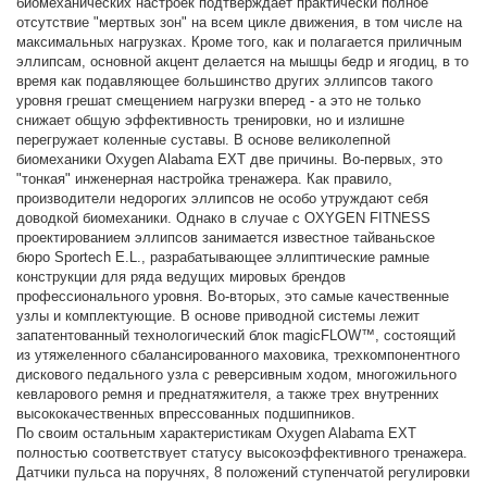
биомеханических настроек подтверждает практически полное
отсутствие "мертвых зон" на всем цикле движения, в том числе на
максимальных нагрузках. Кроме того, как и полагается приличным
эллипсам, основной акцент делается на мышцы бедр и ягодиц, в то
время как подавляющее большинство других эллипсов такого
уровня грешат смещением нагрузки вперед - а это не только
снижает общую эффективность тренировки, но и излишне
перегружает коленные суставы. В основе великолепной
биомеханики Oxygen Alabama EXT две причины. Во-первых, это
"тонкая" инженерная настройка тренажера. Как правило,
производители недорогих эллипсов не особо утруждают себя
доводкой биомеханики. Однако в случае с OXYGEN FITNESS
проектированием эллипсов занимается известное тайваньское
бюро Sportech E.L., разрабатывающее эллиптические рамные
конструкции для ряда ведущих мировых брендов
профессионального уровня. Во-вторых, это самые качественные
узлы и комплектующие. В основе приводной системы лежит
запатентованный технологический блок magicFLOW™, состоящий
из утяжеленного сбалансированного маховика, трехкомпонентного
дискового педального узла с реверсивным ходом, многожильного
кевларового ремня и преднатяжителя, а также трех внутренних
высококачественных впрессованных подшипников.
По своим остальным характеристикам Oxygen Alabama EXT
полностью соответствует статусу высокоэффективного тренажера.
Датчики пульса на поручнях, 8 положений ступенчатой регулировки