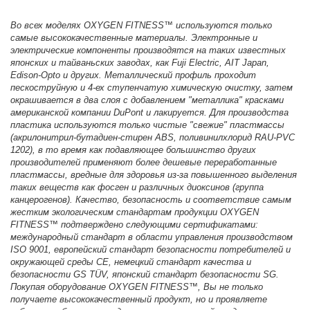
Во всех моделях OXYGEN FITNESS™ используются только
самые высококачественные материалы. Электронные и
электрические компоненты производятся на таких известных
японских и тайваньских заводах, как Fuji Electric, AIT Japan,
Edison-Opto и других. Металлический профиль проходит
пескоструйную и 4-ех ступенчатую химическую очистку, затем
окрашивается в два слоя с добавлением "металлика" красками
американской компании DuPont и лакируется. Для производства
пластика используются только чистые "свежие" пластмассы
(акрилонитрил-бутадиен-стирен ABS, поливинилхлорид RAU-PVC
1202), в то время как подавляющее большинство других
производителей применяют более дешевые переработанные
пластмассы, вредные для здоровья из-за повышенного выделения
таких веществ как фосген и различных диоксинов (группа
канцерогенов). Качество, безопасность и соответствие самым
жестким экологическим стандартам продукции OXYGEN
FITNESS™ подтверждено следующими сертификатами:
международный стандарт в области управления производством
ISO 9001, европейский стандарт безопасности потребителей и
окружающей среды CE, немецкий стандарт качества и
безопасности GS TÜV, японский стандарт безопасности SG.
Покупая оборудование OXYGEN FITNESS™, Вы не только
получаете высококачественный продукт, но и проявляете