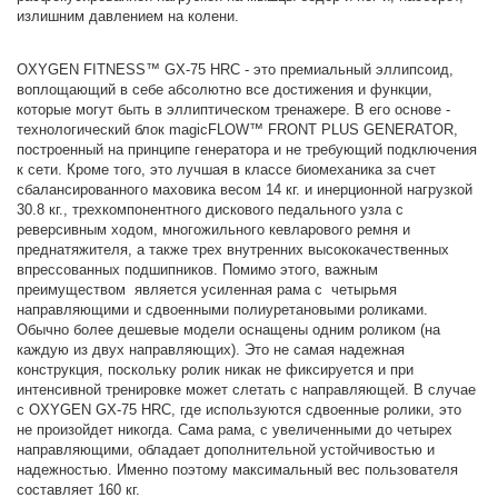
излишним давлением на колени.
OXYGEN FITNESS™ GX-75 HRC - это премиальный эллипсоид,
воплощающий в себе абсолютно все достижения и функции,
которые могут быть в эллиптическом тренажере. В его основе -
технологический блок magicFLOW™ FRONT PLUS GENERATOR,
построенный на принципе генератора и не требующий подключения
к сети. Кроме того, это лучшая в классе биомеханика за счет
сбалансированного маховика весом 14 кг. и инерционной нагрузкой
30.8 кг., трехкомпонентного дискового педального узла с
реверсивным ходом, многожильного кевларового ремня и
преднатяжителя, а также трех внутренних высококачественных
впрессованных подшипников. Помимо этого, важным
преимуществом является усиленная рама с четырьмя
направляющими и сдвоенными полиуретановыми роликами.
Обычно более дешевые модели оснащены одним роликом (на
каждую из двух направляющих). Это не самая надежная
конструкция, поскольку ролик никак не фиксируется и при
интенсивной тренировке может слетать с направляющей. В случае
с OXYGEN GX-75 HRC, где используются сдвоенные ролики, это
не произойдет никогда. Сама рама, с увеличенными до четырех
направляющими, обладает дополнительной устойчивостью и
надежностью. Именно поэтому максимальный вес пользователя
составляет 160 кг.