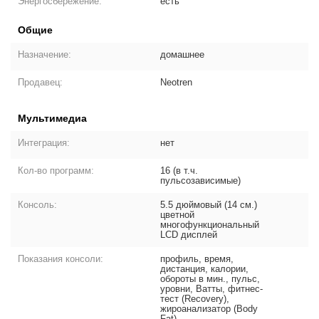
Энергосбережение:
есть
Общие
Назначение:
домашнее
Продавец:
Neotren
Мультимедиа
Интеграция:
нет
Кол-во программ:
16 (в т.ч.
пульсозависимые)
Консоль:
5.5 дюймовый (14 см.)
цветной
многофункциональный
LCD дисплей
Показания консоли:
профиль, время,
дистанция, калории,
обороты в мин., пульс,
уровни, Ватты, фитнес-
тест (Recovery),
жироанализатор (Body
Fat)