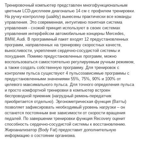
Тренировочный компьютер представлен многофункциональным
цветным LCD-дисплеем диагональю 14 см с профилем тренировки.
На ручку-контроллер (шайбу) вынесены практически все команды
управления. Это современная, интуитивно понятная система
управления - схожий принцип используют в своих системах
управления интерфейсом автомобильные концерны Mercedes,
BMW, Audi. В программный пакет входят 12 предустановленных
программ, направленных на тренировку скоростных качеств,
выносливости, укрепления сердечно-сосудистой системы и
похудания. Помимо предустановленных программ, можно
воспользоваться самостоятельно регулируемым ручным режимом,
а также создать собственную программу. Для тренировок с
контролем пульса существуют 4 пульсозависимые программы с
предустановленными значениями 55%, 75%, 90% и 100% от
целевого максимального пульса. Для точного определения пульса
и просто комфортной тренировки в компьютер встроен
беспроводной приемник (нагрудный ремень-передатчик
приобретается отдельно). Эргонометрическая функция (Ватты)
позволяет зафиксировать необходимый уровень нагрузки – он
останется постоянным вне зависимости от скорости вращения
педалей. По завершении тренировки функция Recovery оценит
способность сердечно-сосудистой системы к восстановлению.
Жироанализатор (Body Fat) предоставит дополнительную
информацию o состоянии организма.