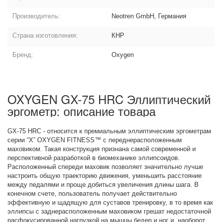
Производитель:
Neotren GmbH, Германия
Страна изготовления:
КНР
Бренд:
Oxygen
OXYGEN GX-75 HRC Эллиптический
эргометр: описание товара
GX-75 HRC - относится к премиальным эллиптическим эргометрам
серии “X” OXYGEN FITNESS™ с переднерасположенным
маховиком. Такая конструкция признана самой современной и
перспективной разработкой в биомеханике эллипсоидов.
Расположенный спереди маховик позволяет значительно лучше
настроить общую траекторию движения, уменьшить расстояние
между педалями и проще добиться увеличения длины шага. В
конечном счете, пользователь получает действительно
эффективную и щадящую для суставов тренировку, в то время как
эллипсы с заднерасположенным маховиком грешат недостаточной
расфокусированной нагрузкой на мышцы бедер и ног и, наоборот,