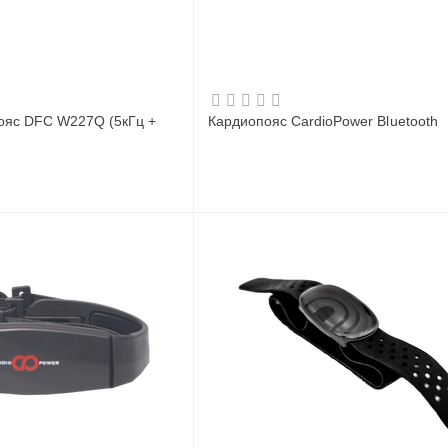
ояс DFC W227Q (5кГц +
Кардиопояс CardioPower Bluetooth