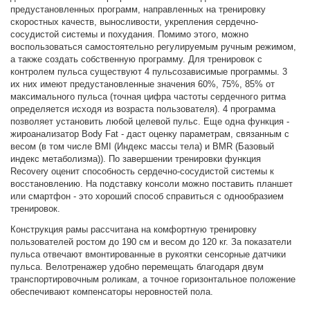
предустановленных программ, направленных на тренировку
скоростных качеств, выносливости, укрепления сердечно-
сосудистой системы и похудания. Помимо этого, можно
воспользоваться самостоятельно регулируемым ручным режимом,
а также создать собственную программу. Для тренировок с
контролем пульса существуют 4 пульсозависимые программы. 3
их них имеют предустановленные значения 60%, 75%, 85% от
максимального пульса (точная цифра частоты сердечного ритма
определяется исходя из возраста пользователя). 4 программа
позволяет установить любой целевой пульс. Еще одна функция -
жироанализатор Body Fat - даст оценку параметрам, связанным с
весом (в том числе BMI (Индекс массы тела) и BMR (Базовый
индекс метаболизма)). По завершении тренировки функция
Recovery оценит способность сердечно-сосудистой системы к
восстановлению. На подставку консоли можно поставить планшет
или смартфон - это хороший способ справиться с однообразием
тренировок.
Конструкция рамы рассчитана на комфортную тренировку
пользователей ростом до 190 см и весом до 120 кг. За показатели
пульса отвечают вмонтированные в рукоятки сенсорные датчики
пульса. Велотренажер удобно перемещать благодаря двум
транспортировочным роликам, а точное горизонтальное положение
обеспечивают компенсаторы неровностей пола.