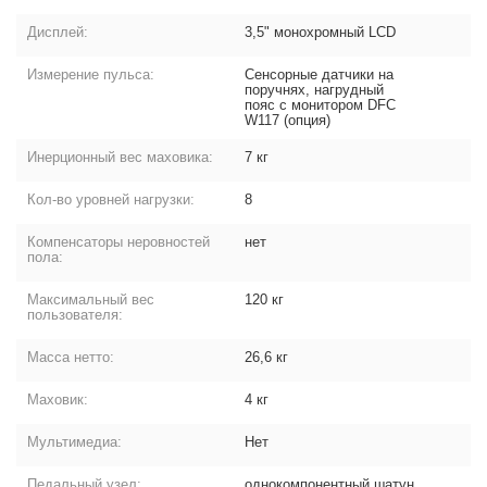
Дисплей:
3,5" монохромный LCD
Измерение пульса:
Сенсорные датчики на
поручнях, нагрудный
пояс с монитором DFC
W117 (опция)
Инерционный вес маховика:
7 кг
Кол-во уровней нагрузки:
8
Компенсаторы неровностей
нет
пола:
Максимальный вес
120 кг
пользователя:
Масса нетто:
26,6 кг
Маховик:
4 кг
Мультимедиа:
Нет
Педальный узел:
однокомпонентный шатун