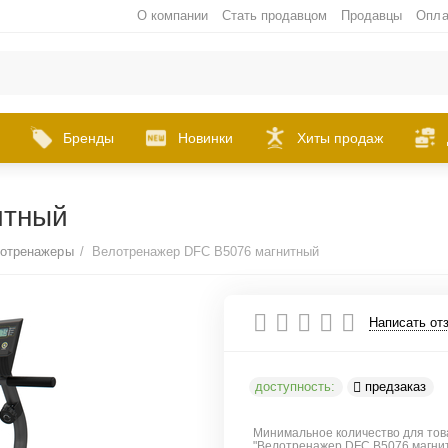
О компании
Стать продавцом
Продавцы
Опла
Бренды
Новинки
Хиты продаж
итный
лотренажеры
/
Велотренажер DFC B5076 магнитный
Написать от
доступность:
предзаказ
Минимальное количество для тов
"Велотренажер DFC B5076 магни