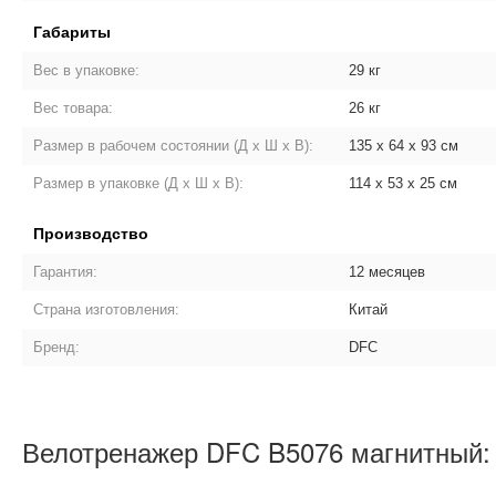
Габариты
Вес в упаковке:
29 кг
Вес товара:
26 кг
Размер в рабочем состоянии (Д х Ш х В):
135 х 64 х 93 см
Размер в упаковке (Д х Ш х В):
114 х 53 х 25 см
Производство
Гарантия:
12 месяцев
Страна изготовления:
Китай
Бренд:
DFC
Велотренажер DFC B5076 магнитный: 