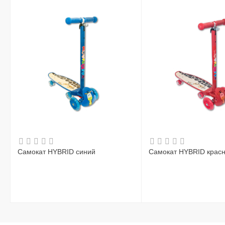
Самокат HYBRID синий
Самокат HYBRID крас