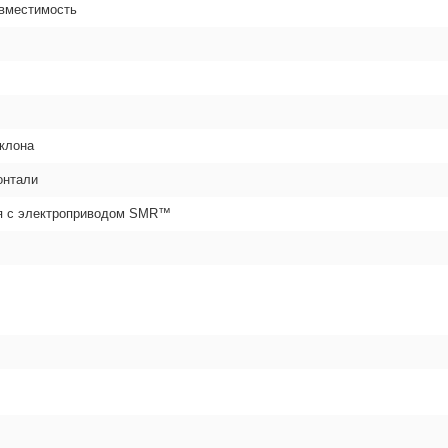
овместимость
аклона
онтали
я с электроприводом SMR™