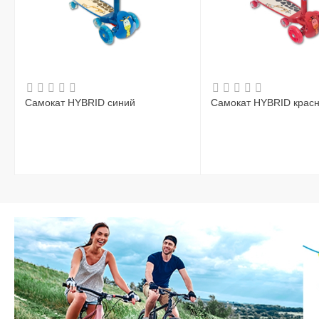
Самокат HYBRID синий
Самокат HYBRID крас