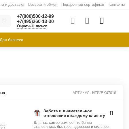
та и доставка
Возврат и обмен
Подарочный сертификат
Контакты
+7(800)500-12-99
+7(495)260-13-30
Обратный звонок
Для бизнеса
зыв
АРТИКУЛ:
NTIVEX47016
Забота и внимательное
отношение к каждому клиенту
Для нас самое важное что бы вы
ара
становились быстрее, здоровее и сильнее.
50"
1
.