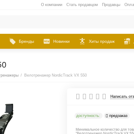
О компании
Стать продавцом
Продавцы
Опла
Бренды
Новинки
Хиты продаж
50
тренажеры
/
Велотренажер NordicTrack VX 550
Написать от
доступность:
предзаказ
Минимальное количество для тов
"Велотренажер NordicTrack VX 5