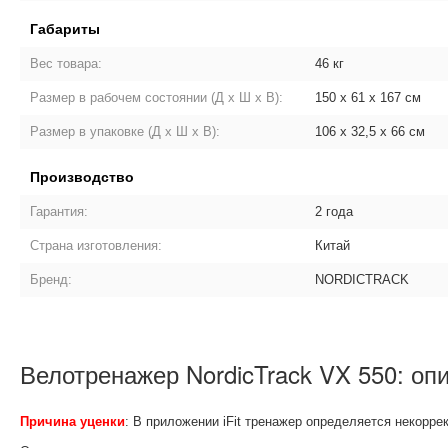
Габариты
Вес товара:
46 кг
Размер в рабочем состоянии (Д х Ш х В):
150 х 61 х 167 см
Размер в упаковке (Д х Ш х В):
106 х 32,5 х 66 см
Производство
Гарантия:
2 года
Страна изготовления:
Китай
Бренд:
NORDICTRACK
Велотренажер NordicTrack VX 550: оп
Причина уценки
: В приложении iFit тренажер определяется некорре