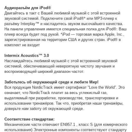
Аудиоразъём для iPod®
Двигайтесь в такт с Вашей любимой музыкой с этой встроенной
звуковой системой. Подключите свой iPod®* или MP3-плеер к
разъёму Interplay™ и насладитесь звуком высочайшего качества.
На панели управления имеется специальная полка для iPod®: Ваш
плеер всегда будет под рукой. *iPod — торговая марка Apple, Inc.,
зарегистрированная на территории США и других стран. iPod® в
комплект не входит
Intermix Acoustics™ 3.0
Наслаждайтесь любимой музыкой с этой встроенной звуковой
системой, обеспечивающей невероятную чистоту звучания и
воспроизводящей широкий диапазон частот.
Заботьтесь об окружающей среде и любите Мир!
Вся продукция NordicTrack имеет сертификат “Love the World”. Это
означает, что NordicTrack платит за весь углекислый газ,
выделяемый при разработке, производстве, транспортировке и
использовании тренажёров. Так что, приобретая наши тренажёры,
доверьте нам заботу об окружающей среде.
Соответствие стандартам:
Механические части отвечают EN957.1 , класс S (для комерческого
использования) Электронные компоненты соответствуют стандарту