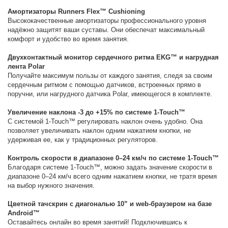
Амортизаторы Runners Flex™ Cushioning
Высококачественные амортизаторы профессионального уровня
надёжно защитят ваши суставы. Они обеспечат максимальный
комфорт и удобство во время занятия.
Двухконтактный монитор сердечного ритма EKG™ и нагрудная
лента Polar
Получайте максимум пользы от каждого занятия, следя за своим
сердечным ритмом с помощью датчиков, встроенных прямо в
поручни, или нагрудного датчика Polar, имеющегося в комплекте.
Увеличение наклона -3 до +15% по системе 1-Touch™
С системой 1-Touch™ регулировать наклон очень удобно. Она
позволяет увеличивать наклон одним нажатием кнопки, не
удерживая ее, как у традиционных регуляторов.
Контроль скорости в диапазоне 0–24 км/ч по системе 1-Touch™
Благодаря системе 1-Touch™, можно задать значение скорости в
диапазоне 0–24 км/ч всего одним нажатием кнопки, не тратя время
на выбор нужного значения.
Цветной тачскрин с диагональю 10” и web-браузером на базе
Android™
Оставайтесь онлайн во время занятий! Подключившись к