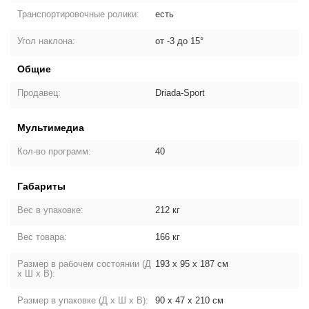
Транспортировочные ролики:
есть
Угол наклона:
от -3 до 15°
Общие
Продавец:
Driada-Sport
Мультимедиа
Кол-во программ:
40
Габариты
Вес в упаковке:
212 кг
Вес товара:
166 кг
Размер в рабочем состоянии (Д
193 х 95 х 187 см
х Ш х В):
Размер в упаковке (Д х Ш х В):
90 х 47 х 210 см