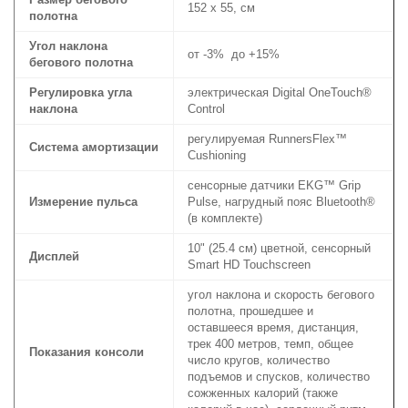
152 х 55, см
полотна
Угол наклона
от -3% до +15%
бегового полотна
Регулировка угла
электрическая Digital OneTouch®
наклона
Control
регулируемая RunnersFlex™
Система амортизации
Cushioning
сенсорные датчики EKG™ Grip
Измерение пульса
Pulse, нагрудный пояс Bluetooth®
(в комплекте)
10" (25.4 см) цветной, сенсорный
Дисплей
Smart HD Touchscreen
угол наклона и скорость бегового
полотна, прошедшее и
оставшееся время, дистанция,
трек 400 метров, темп, общее
Показания консоли
число кругов, количество
подъемов и спусков, количество
сожженных калорий (также