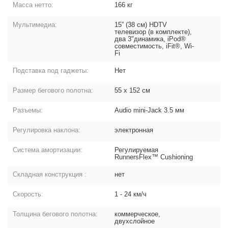
Масса нетто:
166 кг
Мультимедиа:
15” (38 см) HDTV
телевизор (в комплекте),
два 3"динамика, iPod®
совместимость, iFit®, Wi-
Fi
Подставка под гаджеты:
Нет
Размер бегового полотна:
55 х 152 см
Разъемы:
Audio mini-Jack 3.5 мм
Регулировка наклона:
электронная
Система амортизации:
Регулируемая
RunnersFlex™ Cushioning
Складная конструкция :
нет
Скорость:
1 - 24 км/ч
Толщина бегового полотна:
коммерческое,
двухслойное