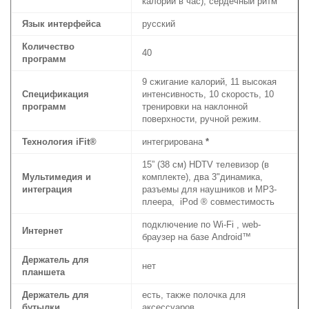
калорий в час), сердечный ритм
Язык интерфейса
руccкий
Количество
40
программ
9 сжигание калорий, 11 высокая
Спецификация
интенсивность, 10 скорость, 10
программ
тренировки на наклонной
поверхности, ручной режим.
Технология iFit®
интегрирована
*
15” (38 см) HDTV телевизор (в
Мультимедия и
комплекте), два 3"динамика,
интеграция
разъемы для наушников и МР3-
плеера, iPod ® совместимость
подключение по Wi-Fi , web-
Интернет
браузер на базе Android™
Держатель для
нет
планшета
Держатель для
есть, также полочка для
бутылки
аксессуаров