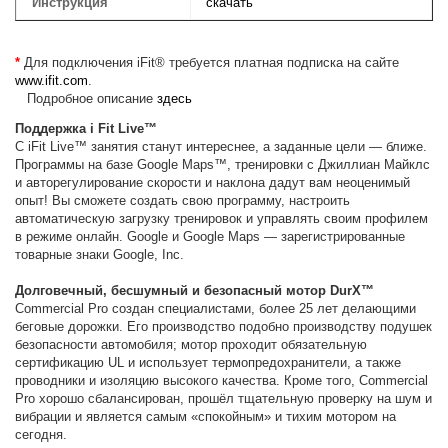
Инструкция
скачать
*
Для подключения iFit® требуется платная подписка на сайте
www.ifit.com
.
Подробное описание
здесь
Поддержка i Fit Live™
С iFit Live™ занятия станут интереснее, а заданные цели — ближе.
Программы на базе Google Maps™, тренировки с Джиллиан Майклс
и авторегулирование скорости и наклона дадут вам неоценимый
опыт! Вы сможете создать свою программу, настроить
автоматическую загрузку тренировок и управлять своим профилем
в режиме онлайн. Google и Google Maps — зарегистрированные
товарные знаки Google, Inc.
Долговечный, бесшумный и безопасный мотор DurX™
Commercial Pro создан специалистами, более 25 лет делающими
беговые дорожки. Его производство подобно производству подушек
безопасности автомобиля; мотор проходит обязательную
сертификацию UL и использует термопредохранители, а также
проводники и изоляцию высокого качества. Кроме того, Commercial
Pro хорошо сбалансирован, прошёл тщательную проверку на шум и
вибрации и является самым «спокойным» и тихим мотором на
сегодня.