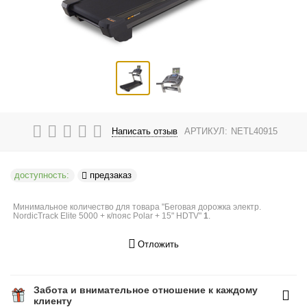
Написать отзыв
АРТИКУЛ:
NETL40915
доступность:
предзаказ
Минимальное количество для товара "Беговая дорожка электр.
NordicTrack Elite 5000 + к/пояс Polar + 15" HDTV"
1
.
Отложить
Забота и внимательное отношение к каждому
клиенту