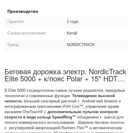
Производство
Гарантия:
2 года
Страна изготовления:
Китай
Бренд:
NORDICTRACK
Беговая дорожка электр. NordicTrack
Elite 5000 + к/пояс Polar + 15" HDTV:
описание товара
В Elite 5000 сосредоточены самые лучшие разработки, передовые
технологии и современные функции.
Телевидение высокой
четкости,
большой сенсорный дисплей с Android web browser и
интегрированным приложением iFit® Live™, управление одним
касанием OneTouch® с
дополнительным пультом контроля
скорости в виде кольца SpeedRing™
объединено с шасси для
легкого коммерческого использования. Широкое беговое полотно
с регулируемой амортизацией Runners Flex™ и автоматическим