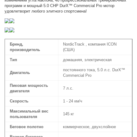
изменением угла наклона, 40 профессиональных тренировочных
программ и мощный 5.0 CHP DurX™ Commercial Pro мотор
удовлетворит любого элитного спортсмена!
Бренд,
NordicTrack , компания ICON
производитель
(США)
Тип
домашняя, электрическая
постоянного тока, 5.0 л.с. DurX™
Двигатель
Commercial Pro
Пиковая мощность
7 л.с.
двигателя
Скорость
1 - 24 км/ч
Максимальный вес
145 кг
пользователя
Беговое полотно
коммерческое, двухслойное
Размер бегового