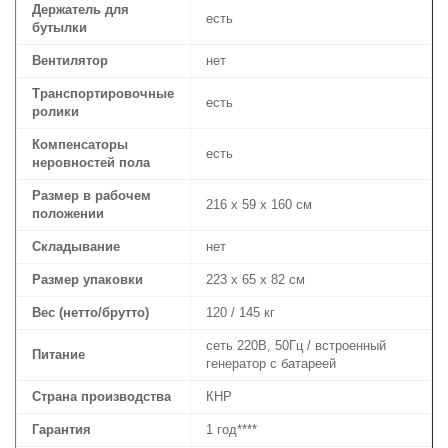
Держатель для
есть
бутылки
Вентилятор
нет
Транспортировочные
есть
ролики
Компенсаторы
есть
неровностей пола
Размер в рабочем
216 х 59 х 160 см
положении
Складывание
нет
Размер упаковки
223 х 65 х 82 см
Вес (нетто/брутто)
120 / 145 кг
сеть 220В, 50Гц / встроенный
Питание
генератор с батареей
Страна производства
КНР
Гарантия
1 год****