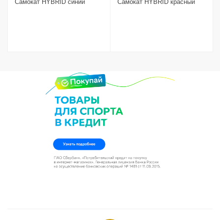
Самокат HYBRID синий
Самокат HYBRID красный