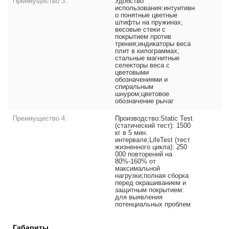
Преимущество 3:
Удобство
использования:интуитивн
о понятные цветные
штифты на пружинах,
весовые стеки с
покрытием против
трения;индикаторы веса
плит в килограммах,
стальные магнитные
селекторы веса с
цветовыми
обозначениями и
спиральным
шнуром;цветовое
обозначение рычаг
Преимущество 4:
Производство:Static Test
(статический тест): 1500
кг в 5 мин.
интервале;LifeTest (тест
жизненного цикла): 250
000 повторений на
80%-160% от
максимальной
нагрузки;полная сборка
перед окрашиванием и
защитным покрытием:
для выявления
потенциальных проблем
Габариты