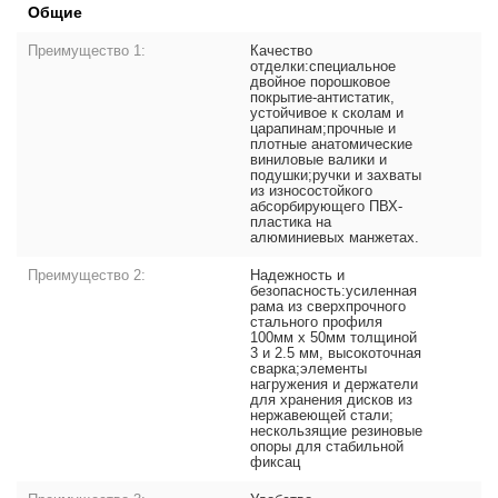
Общие
Преимущество 1:
Качество
отделки:специальное
двойное порошковое
покрытие-антистатик,
устойчивое к сколам и
царапинам;прочные и
плотные анатомические
виниловые валики и
подушки;ручки и захваты
из износостойкого
абсорбирующего ПВХ-
пластика на
алюминиевых манжетах.
Преимущество 2:
Надежность и
безопасность:усиленная
рама из сверхпрочного
стального профиля
100мм x 50мм толщиной
3 и 2.5 мм, высокоточная
сварка;элементы
нагружения и держатели
для хранения дисков из
нержавеющей стали;
нескользящие резиновые
опоры для стабильной
фиксац