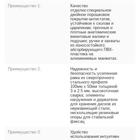
Преимущество 1:
Качество
отделки:специальное
двойное порошковое
покрытие-антистатик,
устойчивое к сколам и
царапинам; прочные и
плотные анатомические
виниловые валики и
подушки; ручки и захваты
из износостойкого
абсорбирующего ПВХ-
пластика на
алюминиевых манжетах.
Преимущество 2:
Надежность и
безопасность:усиленная
рама из сверхпрочного
стального профиля
100мм x 50мм толщиной
3 и 2.5 мм, высокоточная
сварка; элементы
нагружения и держатели
для хранения дисков из
нержавеющей стали;
нескользящие резиновые
опоры для стабильной
фиксац
Преимущество 3:
Удобство
использования:интуитивн