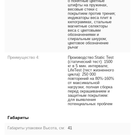
о понятные цветные
штифты на пружинах,
весовые стеки с
покрытием против трения;
индикаторы веса плит в
килограммах, стальные
магнитные селекторы
веса с цветовыми
обозначениями и
спиральным шнуром;
цветовое обозначение
рычаг
Преимущество 4:
Производство:Static Test
(статический тест): 1500
кг в 5 мин. интервале;
LifeTest (тест жизненного
цикла): 250 000
повторений на 80%-160%
от максимальной
нагрузки; полная сборка
перед окрашиванием и
защитным покрытием:
для выявления
потенциальных проблем
Габариты
Габариты упаковки Высота, см:
41